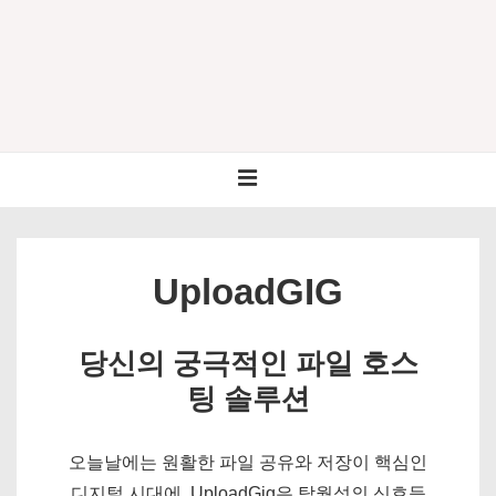
↓
Skip
to
Main
Content
메
메
인
뉴
메
뉴
UploadGIG
(Main
Navigation)
당신의 궁극적인 파일 호스
팅 솔루션
오늘날에는 원활한 파일 공유와 저장이 핵심인
디지털 시대에, UploadGig은 탁월성의 신호등